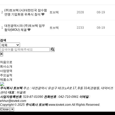
(주)토브텍 (사)대한민국 잠수함
2
토브텍
2028
08-19
연맹 기업회원 위촉식 참석
대전광역시와 (주)토브텍 업무
1
토브텍
2233
08-19
협약(MOU) 체결
검색
처음으로
회사소개
사업영역
주요실적
제품소개
주식회사 토브텍
주소 : 대전광역시 유성구 테크노4로 17, B동 314(관평동, 대덕비즈
센터)
대표
: 허을회
사업자등록번호
: 519-87-01090
전화번호
: 042-710-0961
이메일
:
ehhur@tovtek.com
Copyright © 2025
주식회사 토브텍
www.tovtek.com All Rights Reserved.
Close | ✕