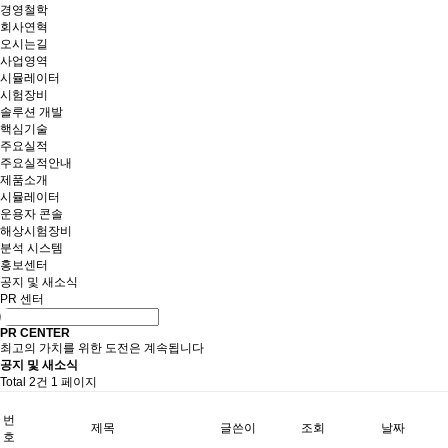
경영철학
회사연혁
오시는길
사업영역
시뮬레이터
시험장비
솔루션 개발
핵심기술
주요실적
주요실적안내
제품소개
시뮬레이터
운용자 콘솔
해상시험장비
분석 시스템
홍보센터
공지 및 새소식
PR 센터
PR CENTER
최고의 가치를 위한 도전은 계속됩니다
공지 및 새소식
Total 2건
1 페이지
번
제목
글쓴이
조회
날짜
호